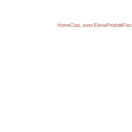
Sconti speciali fino al 30%
Home
Ciao, sono Elena
Prodotti
Fioc
egala creativi
na gift card per aprire le port