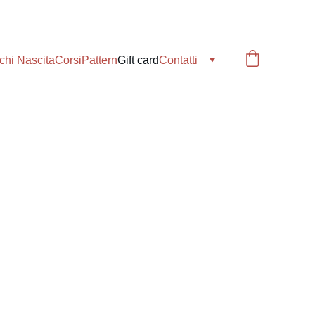
chi Nascita
Corsi
Pattern
Gift card
Contatti
tà
e 