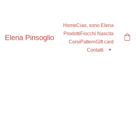
Sconti speciali fino al 30%
Home
Ciao, sono Elena
Prodotti
Fiocchi Nascita
Elena Pinsoglio
Corsi
Pattern
Gift card
Contatti
4/22/2026
1 min read