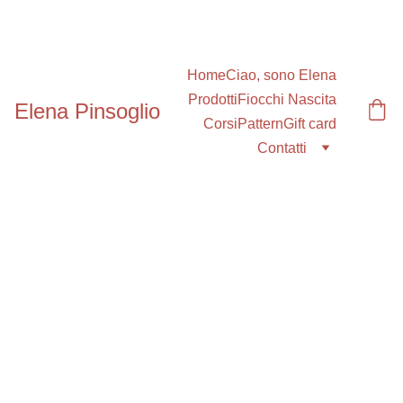
Sconti speciali fino al 30%
Home
Ciao, sono Elena
Prodotti
Fiocchi Nascita
Elena Pinsoglio
Corsi
Pattern
Gift card
Contatti